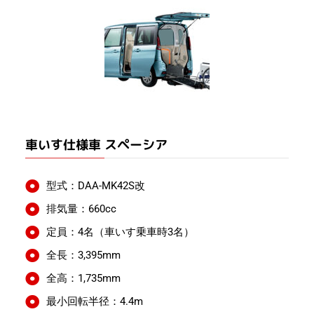
車いす仕様車 スペーシア
型式：DAA-MK42S改
排気量：660cc
定員：4名（車いす乗車時3名）
全長：3,395mm
全高：1,735mm
最小回転半径：4.4m